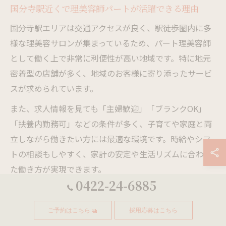
国分寺駅近くで理美容師パートが活躍できる理由
国分寺駅エリアは交通アクセスが良く、駅徒歩圏内に多
様な理美容サロンが集まっているため、パート理美容師
として働く上で非常に利便性が高い地域です。特に地元
密着型の店舗が多く、地域のお客様に寄り添ったサービ
スが求められています。
また、求人情報を見ても「主婦歓迎」「ブランクOK」
「扶養内勤務可」などの条件が多く、子育てや家庭と両
立しながら働きたい方には最適な環境です。時給やシフ
トの相談もしやすく、家計の安定や生活リズムに合わせ
た働き方が実現できます。
0422-24-6885
実際に国分寺駅周辺でパート勤務する理美容師の方から
は、通勤のストレスが少なく、家庭やプライベートの時
ご予約はこちら
採用応募はこちら
間も大切にできるという意見が多く聞かれます。これら