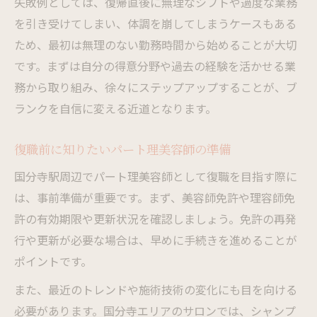
失敗例としては、復帰直後に無理なシフトや過度な業務
パート理美容師で扶養内勤務を始めるコツ
を引き受けてしまい、体調を崩してしまうケースもある
扶養内パート理美容師のシフト選びの工夫
ため、最初は無理のない勤務時間から始めることが大切
理美容師パートで収入と時間を上手に両立
です。まずは自分の得意分野や過去の経験を活かせる業
扶養範囲内で続けやすい理美容師アルバイ
務から取り組み、徐々にステップアップすることが、ブ
ト
ランクを自信に変える近道となります。
パート理美容師が知るべき扶養内の働き方
復職前に知りたいパート理美容師の準備
国分寺駅エリアで理美容スキルを活かす方法
パート理美容師でスキルを再発揮するポイ
国分寺駅周辺でパート理美容師として復職を目指す際に
ント
は、事前準備が重要です。まず、美容師免許や理容師免
許の有効期限や更新状況を確認しましょう。免許の再発
国分寺駅近くで理美容師パートが活躍でき
行や更新が必要な場合は、早めに手続きを進めることが
る理由
ポイントです。
理美容師パートで活かせる最新トレンド技
術
また、最近のトレンドや施術技術の変化にも目を向ける
必要があります。国分寺エリアのサロンでは、シャンプ
ブランク明けも安心の理美容師パートサポ