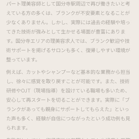
パート理美容師として国分寺駅周辺で再び働きたいと考
夫
えている方の多くは、ブランクが不安要素となることが
理美容師パートが選ばれる柔軟なシフトと
少なくありません。しかし、実際には過去の経験や培っ
は
てきた技術が強みとして生かせる場面が豊富にありま
家計にも嬉しいパート理美容師の収入安定
す。国分寺エリアの理美容求人では、ブランク歓迎や技
術
術サポートを掲げるサロンも多く、復帰しやすい環境が
子育て世代が理美容師パートを選ぶ理由
整っています。
通勤ラクな国分寺駅周辺で見つける働き方
例えば、カットやシャンプーなど基本的な業務から担当
通勤しやすいパート理美容師求人の探し方
し、徐々に感覚を取り戻すことが可能です。また、技術
研修やOJT（現場指導）を設けている職場も多いため、
国分寺駅周辺で叶えるパート理美容師生活
安心して再スタートを切ることができます。実際に「ブ
パート理美容師が選ぶ駅近職場の魅力
ランクがあっても親身にサポートしてもらえた」といっ
交通費支給も嬉しい理美容師パートの特徴
た声も多く、経験が自信につながったという成功例も見
駅から近いパート理美容師で時短を実現
られます。
扶養内で叶える理美容師アルバイトの新常識