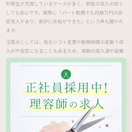
利厚生が充実しているケースが多く、家庭の収入の柱と
しても安心です。実際に「パート勤務でも月数万円の安
定収入があり、家計に余裕ができた」という声も聞かれ
ます。
注意点としては、急なシフト変更や勤務時間の変動で収
入が不安定になることもあるため、複数の収入源や副業
を検討するのも一つの方法です。条件や待遇をよく比較
し、自分に合った職場を選ぶことが収入安定のコツで
す。
子育て世代が理美容師パートを選ぶ理由
子育て世代が理美容師パートを選ぶ最大の理由は、家庭
と仕事の両立がしやすい点です。国分寺駅周辺は、駅近
や徒歩圏内のサロンが多く、通勤時間を短縮できるた
め、家族との時間を大切にできます。また、ブランクが