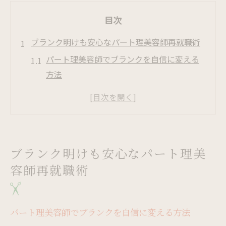
目次
ブランク明けも安心なパート理美容師再就職術
パート理美容師でブランクを自信に変える
方法
復職前に知りたいパート理美容師の準備
理美容師免許を再活用するパート復帰術
主婦も安心できるパート理美容師の職場環
境
ブランク明けも安心なパート理美
パート理美容師再就職で役立つ面接ポイン
容師再就職術
ト
子育て世代が選ぶ理美容師パートの魅力と工夫
子育てママも輝くパート理美容師の働き方
パート理美容師でブランクを自信に変える方法
パート理美容師で両立する家事と仕事の工