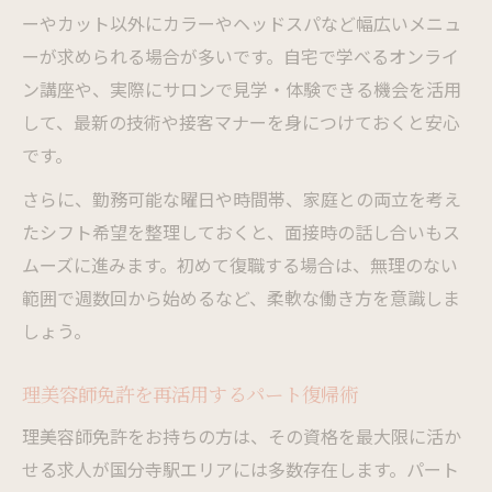
ーやカット以外にカラーやヘッドスパなど幅広いメニュ
ート
ーが求められる場合が多いです。自宅で学べるオンライ
パート理美容師が経験を活かす働き方事例
ン講座や、実際にサロンで見学・体験できる機会を活用
家庭と両立しやすいパート理美容師の働き先選
して、最新の技術や接客マナーを身につけておくと安心
び
です。
家庭優先でも安心のパート理美容師求人選
さらに、勤務可能な曜日や時間帯、家庭との両立を考え
び
たシフト希望を整理しておくと、面接時の話し合いもス
パート理美容師で無理なく家事と仕事を両
ムーズに進みます。初めて復職する場合は、無理のない
立
範囲で週数回から始めるなど、柔軟な働き方を意識しま
両立しやすい理美容師パート職場の特徴
しょう。
パート理美容師の働きやすさを見極める視
点
理美容師免許を再活用するパート復帰術
主婦が選ぶ理美容師パートの職場環境とは
理美容師免許をお持ちの方は、その資格を最大限に活か
せる求人が国分寺駅エリアには多数存在します。パート